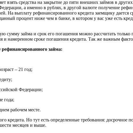
яет взять средства на закрытие до пяти внешних займов в други
 Федерации, а именно в рублях, в другой валюте получение реф
й. На выплату рефинансированного кредита заемщику дается сро
нный процент ниже чем в банке, в котором у вас уже есть кред
ую сумму займа и срок его погашения можно рассчитать только 
еля и намеренном сроке погашения кредита. Так же важным факт
 рефинансированного займа:
зраст – 21 год;
едиту;
оссийской Федерации;
е года;
днем рабочем месте.
о кредита. Но тут есть определенные требования: досрочное п
 шести месяцев и выше.