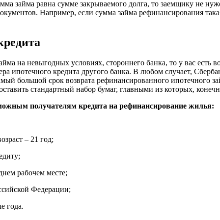
ма займа равна сумме закрываемого долга, то заемщику не нуже
документов. Например, если сумма займа рефинансирования така
кредита
айма на невыгодных условиях, стороннего банка, то у вас есть
ера ипотечного кредита другого банка. В любом случает, Сберб
мый большой срок возврата рефинансированного ипотечного зай
тавить стандартный набор бумаг, главными из которых, конечно 
зможным получателям кредита на рефинансирование жилья:
зраст – 21 год;
едиту;
днем рабочем месте;
оссийской Федерации;
е года.