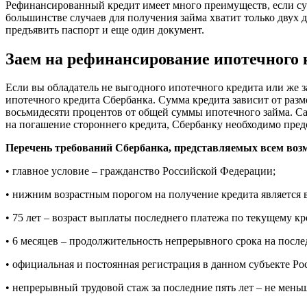
Рефинансированный кредит имеет много преимуществ, если сум
большинстве случаев для получения займа хватит только двух 
предъявить паспорт и еще один документ.
Заем на рефинансирование ипотечного 
Если вы обладатель не выгодного ипотечного кредита или же з
ипотечного кредита Сбербанка. Сумма кредита зависит от разм
восьмидесяти процентов от общей суммы ипотечного займа. Са
на погашение стороннего кредита, Сбербанку необходимо предос
Перечень требований Сбербанка, представляемых всем во
• главное условие – гражданство Российской Федерации;
• нижним возрастным порогом на получение кредита является во
• 75 лет – возраст выплаты последнего платежа по текущему кр
• 6 месяцев – продолжительность непрерывного срока на после
• официальная и постоянная регистрация в данном субъекте Р
• непрерывный трудовой стаж за последние пять лет – не меньш