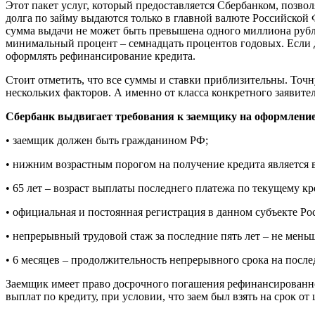
Этот пакет услуг, который предоставляется Сбербанком, позвол
долга по займу выдаются только в главной валюте Российской
сумма выдачи не может быть превышена одного миллиона рубле
минимальный процент – семнадцать процентов годовых. Если да
оформлять рефинансирование кредита.
Стоит отметить, что все суммы и ставки приблизительны. Точн
нескольких факторов. А именно от класса конкретного заявит
Сбербанк выдвигает требования к заемщику на оформление
• заемщик должен быть гражданином РФ;
• нижним возрастным порогом на получение кредита является во
• 65 лет – возраст выплаты последнего платежа по текущему кр
• официальная и постоянная регистрация в данном субъекте Р
• непрерывный трудовой стаж за последние пять лет – не меньш
• 6 месяцев – продолжительность непрерывного срока на после
Заемщик имеет право досрочного погашения рефинансированног
выплат по кредиту, при условии, что заем был взять на срок от