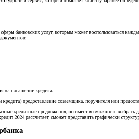
 это удобный сервис, который помогает клиенту заранее определ
в сферы банковских услуг, которым может воспользоваться каж
документов:
ия на погашение кредита.
м кредита) предоставление созаемщика, поручителя или предоста
азные кредитные предложения, он имеет возможность выбрать д
редит 2024 рассчитает, сможет представить графически структу
ербанка