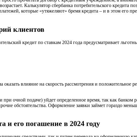
 возрастает. Калькулятор сбербанка потребительского кредита по
латежей, которые «утяжеляют» бремя кредита – и в этом его пре
рий клиентов
тельский кредит по ставкам 2024 года предусматривает льготны
а оказать влияние на скорость рассмотрения и положительное р
 при очной подаче) уйдет определенное время, так как банком
прочие обстоятельства. Оформление заявки займет гораздо меньш
 и его погашение в 2024 году
аличными средствами, так и путем перевода на оформленную кар