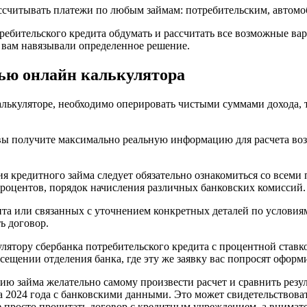
 рассчитывать платежи по любым займам: потребительским, авто
ебительского кредита обдумать и рассчитать все возможные вари
ы вам навязывали определенное решение.
щью онлайн калькулятора
калькуляторе, необходимо оперировать чистыми суммами дохода, 
е вы получите максимально реальную информацию для расчета в
 кредитного займа следует обязательно ознакомиться со всеми 
 процентов, порядок начисления различных банковских комиссий.
та или связанных с уточнением конкретных деталей по условиям
ь договор.
лятору сбербанка потребительского кредита с процентной ставко
сещении отделения банка, где эту же заявку вас попросят оформ
ию займа желательно самому произвести расчет и сравнить рез
 2024 года с банковскими данными. Это может свидетельствоват
е просто прочитать договор с кредитным учреждением, а внима