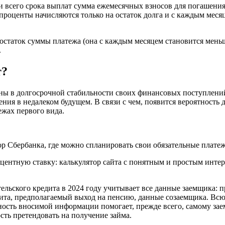
и всего срока выплат сумма ежемесячных взносов для погашения
проценты начисляются только на остаток долга и с каждым меся
остаток суммы платежа (она с каждым месяцем становится меньш
.
т?
ны в долгосрочной стабильности своих финансовых поступлени
ения в недалеком будущем. В связи с чем, появится вероятность 
ежах первого вида.
ор Сбербанка, где можно спланировать свои обязательные платеж
центную ставку: калькулятор сайта с понятным и простым интерф
ельского кредита в 2024 году учитывает все данные заемщика:
дита, предполагаемый выход на пенсию, данные созаемщика. Всю 
чность вносимой информации помогает, прежде всего, самому з
ть претендовать на получение займа.