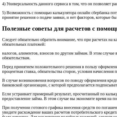
4) Универсальность данного сервиса в том, что он позволяет
5) Возможность с помощью калькулятора онлайн сбербанка потр
принятие решения о подаче заявки, и нет факторов, которые б
Полезные советы для расчетов с помо
Следует обязательно обратить внимание, что при расчетах на 
обязательных платежей:
налогов, алиментов, взносов по другим займам. В этом случа
обязательствам.
Перед принятием положительного решения в пользу оформления
процентная ставка, обязательства сторон, условия начисления
В случае возникновения вопросов по поводу оформления креди
банковской организации, с которой предполагается подписыват
Если устраивает примерный результат, просчитанный по кальку
предоставление займа. В этом случае вы экономите время на по
При получении готового графика внесения средств по погашен
увидите расхождение ваших расчетов потребительского кредита
было известно. Для исключения подобных коллизий, следует н