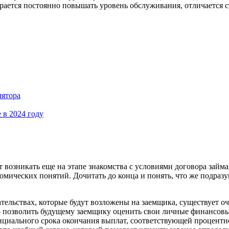
тарается постоянно повышать уровень обслуживания, отличается
лятора
 в 2024 году
озникать еще на этапе знакомства с условиями договора займа
ческих понятий. Дочитать до конца и понять, что же подразумев
тельствах, которые будут возложены на заемщика, существует о
и – позволить будущему заемщику оценить свои личные финансов
енциального срока окончания выплат, соответствующей процент