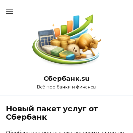
Перейти
к
содержанию
Сбербанк.su
Всё про банки и финансы
Новый пакет услуг от
Сбербанк
Сбербанк постоянно угождает своим клиентам,