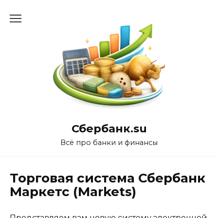
Перейти
к
содержанию
Сбербанк.su
Всё про банки и финансы
Торговая система Сбербанк
Маркетс (Markets)
Представляем вам новую систему электронной