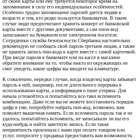
от своей карты или ему требуется некоторое время на
запоминание в силу его индивидуальных особенностей.
Особенно трудно запоминание паролей дается людям в
возрасте и тем, кто редко пользуется банкоматом. В таком
случае люди предпочитают хранить конверт от банковской
карты вместе с другими документами, а сам пион-код
записывают на бумажном или электронном носителе.
Сотрудники службы безопасности Сбербанка настоятельно
рекомендую не сообщать свой пароль третьим лицам, а также
не хранить запись пин-кода к карте вместе с самой карточкой.
При вводе пароля в банкомате или на кассе в магазине
обратите внимание на то, чтобы никто из окружающих не
смог увидеть, какие цифры вы вводите на клавиатуре.
К сожалению, нередки случаи, когда владелец карты забывает
пароль к ней, например, после длительного перерыва в
использовании карты, а информация о пине утеряна. Для
начала успокойтесь и попытайтесь все-таки вспомнить
комбинацию. Даже если вы не можете восстановить порядок
цифр в уме, попробуйте набрать пин-код, возможно, вам
поможет мышечная память. Если вспомнить пароль так и не
удалось, попытайтесь вспомнить, не записывали ли вы его
куда-нибудь и найти заветную запись. Если такая
неприятность произошла с вами при оплате товаром или
услуг, попросите у продавца предоставить вам возможность